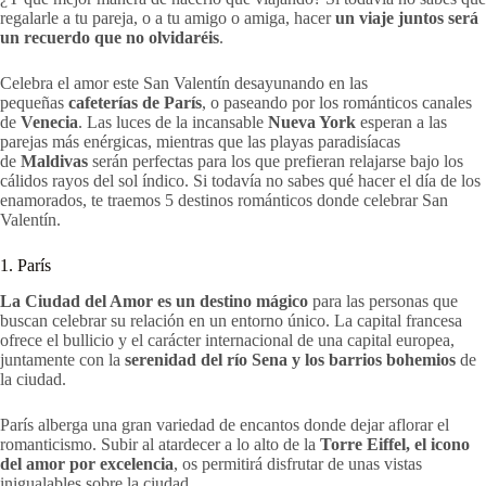
regalarle a tu pareja, o a tu amigo o amiga, hacer
un viaje juntos será
un recuerdo que no olvidaréis
.
Celebra el amor este San Valentín desayunando en las
pequeñas
cafeterías de París
, o paseando por los románticos canales
de
Venecia
. Las luces de la incansable
Nueva York
esperan a las
parejas más enérgicas, mientras que las playas paradisíacas
de
Maldivas
serán perfectas para los que prefieran relajarse bajo los
cálidos rayos del sol índico. Si todavía no sabes qué hacer el día de los
enamorados, te traemos 5 destinos románticos donde celebrar San
Valentín.
1. París
La Ciudad del Amor es un destino mágico
para las personas que
buscan celebrar su relación en un entorno único. La capital francesa
ofrece el bullicio y el carácter internacional de una capital europea,
juntamente con la
serenidad del río Sena y los barrios bohemios
de
la ciudad.
París alberga una gran variedad de encantos donde dejar aflorar el
romanticismo. Subir al atardecer a lo alto de la
Torre Eiffel, el icono
del amor por excelencia
, os permitirá disfrutar de unas vistas
inigualables sobre la ciudad.