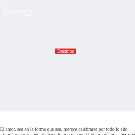
Saltar
al
contenido
Destinos
4 Destinos románticos para San Valentín.
6 de febrero de 2025
Destinos
El amor, sea en la forma que sea, merece celebrarse por todo lo alto.
¿Y qué mejor manera de hacerlo que viajando? Si todavía no sabes qué