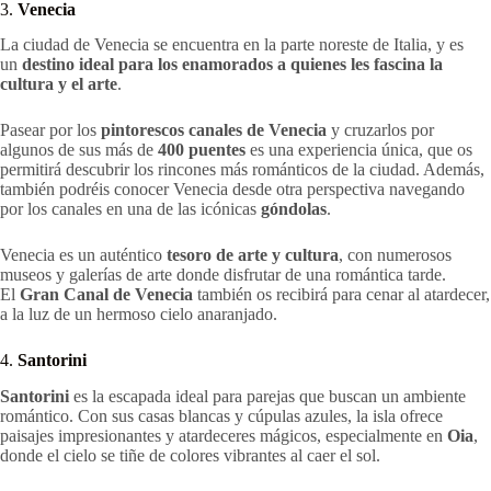
3.
Venecia
La ciudad de Venecia se encuentra en la parte noreste de Italia, y es
un
destino ideal
para los enamorados a quienes les
fascina la
cultura y el arte
.
Pasear por los
pintorescos canales de Venecia
y cruzarlos por
algunos de sus más de
400 puentes
es una experiencia única, que os
permitirá descubrir los rincones más románticos de la ciudad. Además,
también podréis conocer Venecia desde otra perspectiva navegando
por los canales en una de las icónicas
góndolas
.
Venecia es un auténtico
tesoro de arte y cultura
, con numerosos
museos y galerías de arte donde disfrutar de una romántica tarde.
El
Gran Canal de Venecia
también os recibirá para cenar al atardecer,
a la luz de un hermoso cielo anaranjado.
4.
Santorini
Santorini
es la escapada ideal para parejas que buscan un ambiente
romántico. Con sus casas blancas y cúpulas azules, la isla ofrece
paisajes impresionantes y atardeceres mágicos, especialmente en
Oia
,
donde el cielo se tiñe de colores vibrantes al caer el sol.