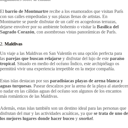
El
barrio de Montmartre
recibe a los enamorados que visitan París
con sus calles empedradas y sus plazas llenas de artistas. En
Montmartre se puede disfrutar de un café en acogedoras terrazas,
dejarse envolver por su ambiente bohemio o visitar la
Basílica del
Sagrado Corazón
, con asombrosas vistas panorámicas de París.
2.
Maldivas
Un viaje a las Maldivas en San Valentín es una opción perfecta para
las
parejas que buscan relajarse
y disfrutar del lujo de este
paraíso
tropical
. Situado en medio del océano Índico, este archipiélago os
permitirá vivir una experiencia irrepetible en la mejor compañía.
Estas islas destacan por sus
paradisíacas playas de arena blanca y
aguas turquesas
. Pasear descalzos por la arena de la playa al atardecer
o nadar en las cálidas aguas del océano son algunos de los encantos
más románticos de las Maldivas.
Además, estas islas también son un destino ideal para las personas que
disfrutan del mar y las actividades acuáticas, ya que
se trata de uno de
los mejores lugares donde hacer
buceo
y
snorkel
.