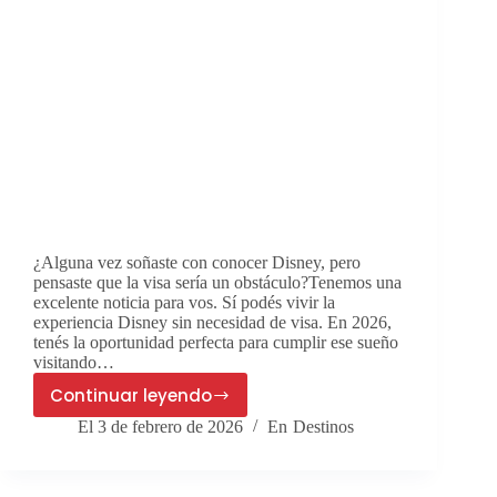
¿Alguna vez soñaste con conocer Disney, pero
pensaste que la visa sería un obstáculo?Tenemos una
excelente noticia para vos. Sí podés vivir la
experiencia Disney sin necesidad de visa. En 2026,
tenés la oportunidad perfecta para cumplir ese sueño
visitando…
Continuar leyendo
Viví
El
3 de febrero de 2026
En
Destinos
la
magia
de