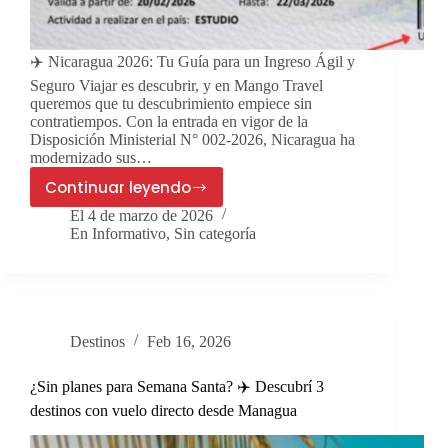
✈️ Nicaragua 2026: Tu Guía para un Ingreso Ágil y
Seguro Viajar es descubrir, y en Mango Travel
queremos que tu descubrimiento empiece sin
contratiempos. Con la entrada en vigor de la
Disposición Ministerial N° 002-2026, Nicaragua ha
modernizado sus…
Continuar leyendo
🌎
El
4 de marzo de 2026
Todo
En
Informativo
,
Sin categoría
lo
que
debes
saber
sobre
Destinos
Feb 16, 2026
la
Visa
¿Sin planes para Semana Santa? ✈️ Descubrí 3
en
destinos con vuelo directo desde Managua
Línea