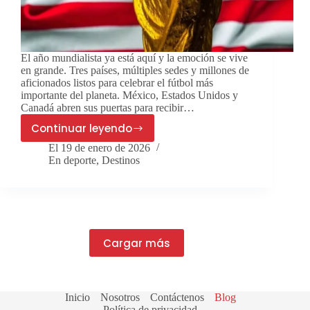
El año mundialista ya está aquí y la emoción se vive
en grande. Tres países, múltiples sedes y millones de
aficionados listos para celebrar el fútbol más
importante del planeta. México, Estados Unidos y
Canadá abren sus puertas para recibir…
Continuar leyendo
Vive
El
19 de enero de 2026
el
En
deporte
,
Destinos
Mundial
como
nunca:
México,
Estados
Cargar más
Unidos
o
Canadá
te
Inicio
Nosotros
Contáctenos
Blog
Política de privacidad