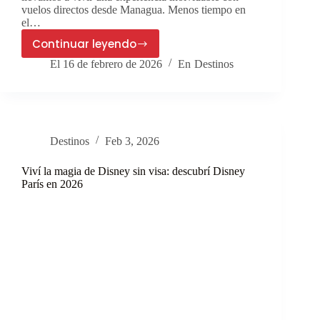
vuelos directos desde Managua. Menos tiempo en
el…
Continuar leyendo
¿Sin
El
16 de febrero de 2026
En
Destinos
planes
para
Semana
Santa?
✈️
Destinos
Feb 3, 2026
Descubrí
3
Viví la magia de Disney sin visa: descubrí Disney
destinos
París en 2026
con
vuelo
directo
desde
Managua