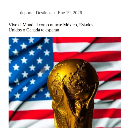
Disney
sin
deporte
,
Destinos
Ene 19, 2026
visa:
descubrí
Vive el Mundial como nunca: México, Estados
Disney
Unidos o Canadá te esperan
París
en
2026