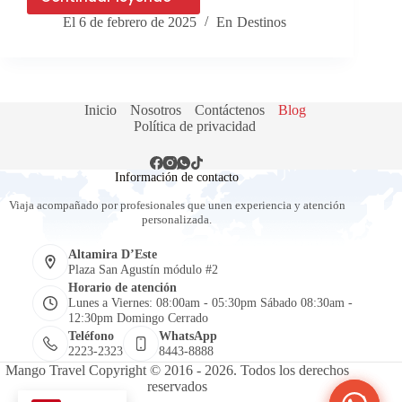
4
El
6 de febrero de 2025
En
Destinos
Destinos
románticos
para
San
Valentín.
Inicio
Nosotros
Contáctenos
Blog
Política de privacidad
Información de contacto
Viaja acompañado por profesionales que unen experiencia y atención
personalizada.
Altamira D’Este
Plaza San Agustín módulo #2
Horario de atención
Lunes a Viernes: 08:00am - 05:30pm Sábado 08:30am -
12:30pm Domingo Cerrado
Teléfono
WhatsApp
2223-2323
8443-8888
Mango Travel Copyright © 2016 - 2026. Todos los derechos
reservados