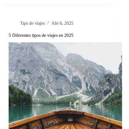
que
debes
hacer
en
Tips de viajes
Abr 6, 2025
tu
primer
5 Diferentes tipos de viajes en 2025
viaje
del
año