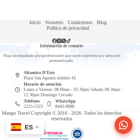
Inicio
Nosotros
Contáctenos
Blog
Política de privacidad
Información de contacto
Viaja acompañado por profesionales que unen experiencia y atención
personalizada.
Altamira D’Este
Plaza San Agustín módulo #2
Horario de atención
Lunes a Viernes: 08:00am - 05:30pm Sábado 08:30am -
12:30pm Domingo Cerrado
Teléfono
WhatsApp
2223-2323
8443-8888
Mango Travel Copyright © 2016 - 2026. Todos los derechos
reservados
¿Plan
¿Plan
ES